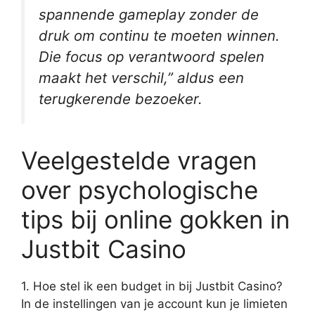
spannende gameplay zonder de
druk om continu te moeten winnen.
Die focus op verantwoord spelen
maakt het verschil,” aldus een
terugkerende bezoeker.
Veelgestelde vragen
over psychologische
tips bij online gokken in
Justbit Casino
1. Hoe stel ik een budget in bij Justbit Casino?
In de instellingen van je account kun je limieten