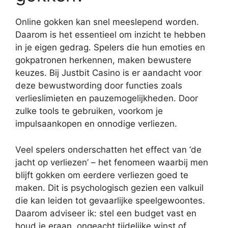
Online gokken kan snel meeslepend worden.
Daarom is het essentieel om inzicht te hebben
in je eigen gedrag. Spelers die hun emoties en
gokpatronen herkennen, maken bewustere
keuzes. Bij Justbit Casino is er aandacht voor
deze bewustwording door functies zoals
verlieslimieten en pauzemogelijkheden. Door
zulke tools te gebruiken, voorkom je
impulsaankopen en onnodige verliezen.
Veel spelers onderschatten het effect van ‘de
jacht op verliezen’ – het fenomeen waarbij men
blijft gokken om eerdere verliezen goed te
maken. Dit is psychologisch gezien een valkuil
die kan leiden tot gevaarlijke speelgewoontes.
Daarom adviseer ik: stel een budget vast en
houd je eraan, ongeacht tijdelijke winst of