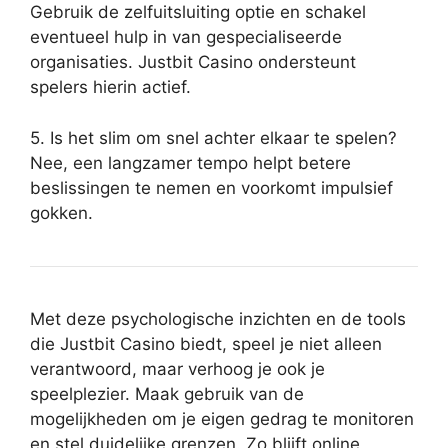
Gebruik de zelfuitsluiting optie en schakel
eventueel hulp in van gespecialiseerde
organisaties. Justbit Casino ondersteunt
spelers hierin actief.
5. Is het slim om snel achter elkaar te spelen?
Nee, een langzamer tempo helpt betere
beslissingen te nemen en voorkomt impulsief
gokken.
Met deze psychologische inzichten en de tools
die Justbit Casino biedt, speel je niet alleen
verantwoord, maar verhoog je ook je
speelplezier. Maak gebruik van de
mogelijkheden om je eigen gedrag te monitoren
en stel duidelijke grenzen. Zo blijft online