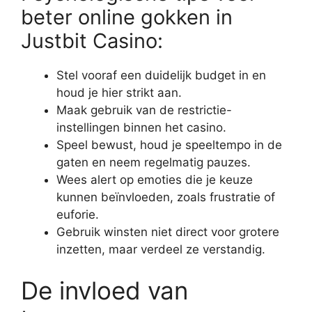
beter online gokken in
Justbit Casino:
Stel vooraf een duidelijk budget in en
houd je hier strikt aan.
Maak gebruik van de restrictie-
instellingen binnen het casino.
Speel bewust, houd je speeltempo in de
gaten en neem regelmatig pauzes.
Wees alert op emoties die je keuze
kunnen beïnvloeden, zoals frustratie of
euforie.
Gebruik winsten niet direct voor grotere
inzetten, maar verdeel ze verstandig.
De invloed van