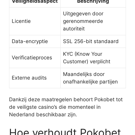
Veiligheidsaspect
Beschrijving
Uitgegeven door
Licentie
gerenommeerde
autoriteit
Data-encryptie
SSL 256-bit standaard
KYC (Know Your
Verificatieproces
Customer) verplicht
Maandelijks door
Externe audits
onafhankelijke partijen
Dankzij deze maatregelen behoort Pokobet tot
de veiligste casino’s die momenteel in
Nederland beschikbaar zijn.
Hoe verhoudt Pokobet