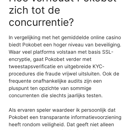
zich tot de
concurrentie?
In vergelijking met het gemiddelde online casino
biedt Pokobet een hoger niveau van beveiliging.
Waar veel platforms volstaan met basis SSL-
encryptie, gaat Pokobet verder met
tweestapsverificatie en uitgebreide KYC-
procedures die fraude vrijwel uitsluiten. Ook de
frequente onafhankelijke audits zijn een
pluspunt ten opzichte van sommige
concurrenten die slechts jaarlijks testen.
Als ervaren speler waardeer ik persoonlijk dat
Pokobet een transparante informatievoorziening
heeft rondom veiligheid. Dat geeft niet alleen