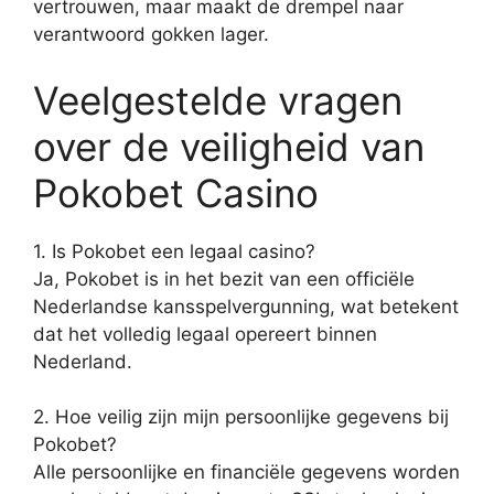
vertrouwen, maar maakt de drempel naar
verantwoord gokken lager.
Veelgestelde vragen
over de veiligheid van
Pokobet Casino
1. Is Pokobet een legaal casino?
Ja, Pokobet is in het bezit van een officiële
Nederlandse kansspelvergunning, wat betekent
dat het volledig legaal opereert binnen
Nederland.
2. Hoe veilig zijn mijn persoonlijke gegevens bij
Pokobet?
Alle persoonlijke en financiële gegevens worden