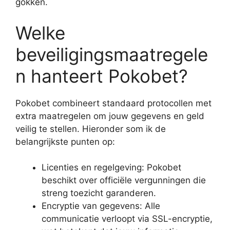
gokken.
Welke
beveiligingsmaatregele
n hanteert Pokobet?
Pokobet combineert standaard protocollen met
extra maatregelen om jouw gegevens en geld
veilig te stellen. Hieronder som ik de
belangrijkste punten op:
Licenties en regelgeving: Pokobet
beschikt over officiële vergunningen die
streng toezicht garanderen.
Encryptie van gegevens: Alle
communicatie verloopt via SSL-encryptie,