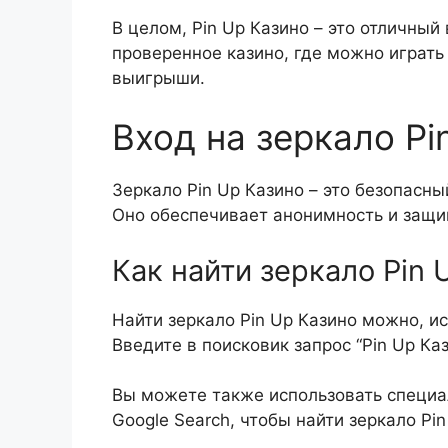
В целом, Pin Up Казино – это отличны
проверенное казино, где можно играть
выигрыши.
Вход на зеркало Pi
Зеркало Pin Up Казино – это безопасны
Оно обеспечивает анонимность и защ
Как найти зеркало Pin 
Найти зеркало Pin Up Казино можно, ис
Введите в поисковик запрос “Pin Up Каз
Вы можете также использовать специа
Google Search, чтобы найти зеркало Pin