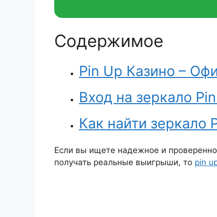
Содержимое
Pin Up Казино – Оф
Вход на зеркало Pi
Как найти зеркало 
Если вы ищете надежное и проверенно
получать реальные выигрыши, то
pin u