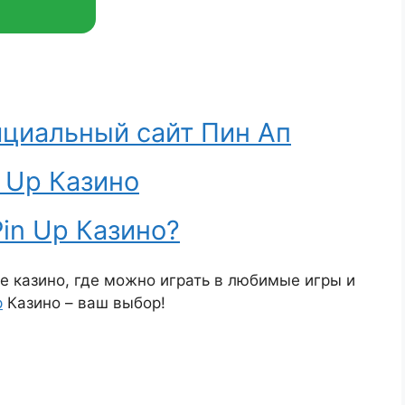
ициальный сайт Пин Ап
n Up Казино
Pin Up Казино?
е казино, где можно играть в любимые игры и
p
Казино – ваш выбор!