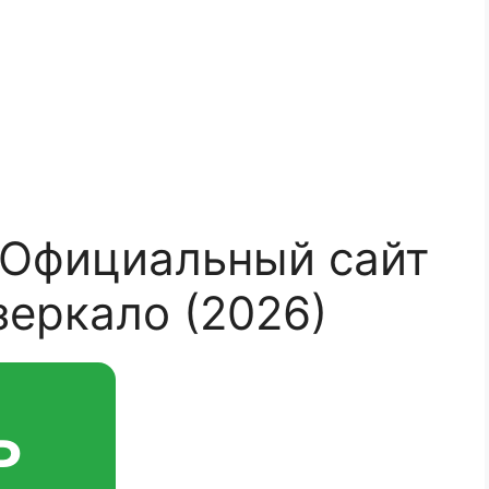
– Официальный сайт
зеркало (2026)
Ь