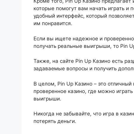
Кроме того, Pin Up Казино предлагает 
которые помогут вам начать играть и 
удобный интерфейс, который позволяет 
им понравится.
Если вы ищете надежное и проверенно
получать реальные выигрыши, то Pin U
Также, на сайте Pin Up Казино есть раз
задаваемые вопросы и получить допол
В целом, Pin Up Казино – это отличны
проверенное казино, где можно играть
выигрыши.
Никогда не забывайте, что игра в кази
потерять деньги.