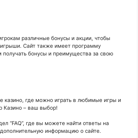
 игрокам различные бонусы и акции, чтобы
выигрыши. Сайт также имеет программу
м получать бонусы и преимущества за свою
е казино, где можно играть в любимые игры и
p Казино – ваш выбор!
здел “FAQ”, где вы можете найти ответы на
 дополнительную информацию о сайте.