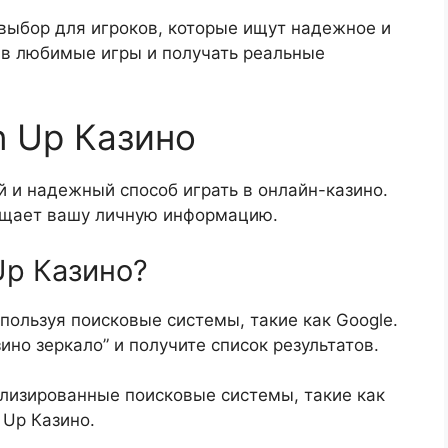
й выбор для игроков, которые ищут надежное и
 в любимые игры и получать реальные
n Up Казино
й и надежный способ играть в онлайн-казино.
ищает вашу личную информацию.
Up Казино?
пользуя поисковые системы, такие как Google.
ино зеркало” и получите список результатов.
лизированные поисковые системы, такие как
 Up Казино.