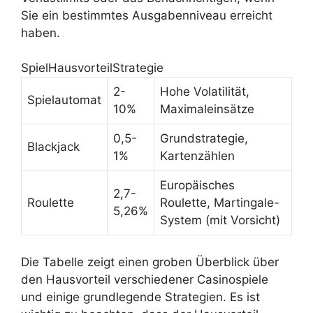
Sie ein bestimmtes Ausgabenniveau erreicht
haben.
SpielHausvorteilStrategie
2-
Hohe Volatilität,
Spielautomat
10%
Maximaleinsätze
0,5-
Grundstrategie,
Blackjack
1%
Kartenzählen
Europäisches
2,7-
Roulette
Roulette, Martingale-
5,26%
System (mit Vorsicht)
Die Tabelle zeigt einen groben Überblick über
den Hausvorteil verschiedener Casinospiele
und einige grundlegende Strategien. Es ist