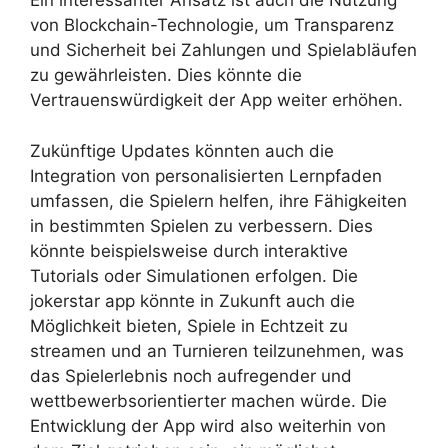
Ein interessanter Ansatz ist auch die Nutzung
von Blockchain-Technologie, um Transparenz
und Sicherheit bei Zahlungen und Spielabläufen
zu gewährleisten. Dies könnte die
Vertrauenswürdigkeit der App weiter erhöhen.
Zukünftige Updates könnten auch die
Integration von personalisierten Lernpfaden
umfassen, die Spielern helfen, ihre Fähigkeiten
in bestimmten Spielen zu verbessern. Dies
könnte beispielsweise durch interaktive
Tutorials oder Simulationen erfolgen. Die
jokerstar app könnte in Zukunft auch die
Möglichkeit bieten, Spiele in Echtzeit zu
streamen und an Turnieren teilzunehmen, was
das Spielerlebnis noch aufregender und
wettbewerbsorientierter machen würde. Die
Entwicklung der App wird also weiterhin von