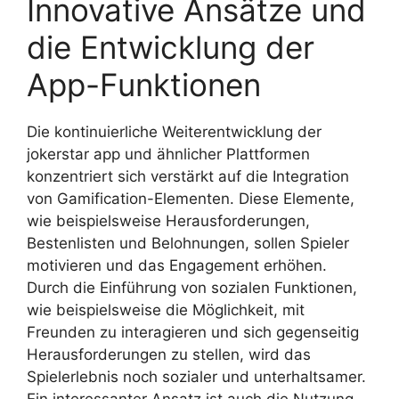
Innovative Ansätze und
die Entwicklung der
App-Funktionen
Die kontinuierliche Weiterentwicklung der
jokerstar app und ähnlicher Plattformen
konzentriert sich verstärkt auf die Integration
von Gamification-Elementen. Diese Elemente,
wie beispielsweise Herausforderungen,
Bestenlisten und Belohnungen, sollen Spieler
motivieren und das Engagement erhöhen.
Durch die Einführung von sozialen Funktionen,
wie beispielsweise die Möglichkeit, mit
Freunden zu interagieren und sich gegenseitig
Herausforderungen zu stellen, wird das
Spielerlebnis noch sozialer und unterhaltsamer.