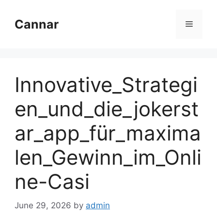
Skip
to
Cannar
Menu
content
Innovative_Strategi
en_und_die_jokerst
ar_app_für_maxima
len_Gewinn_im_Onli
ne-Casi
June 29, 2026
by
admin