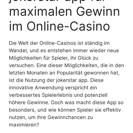
maximalen Gewinn
im Online-Casino
Die Welt der Online-Casinos ist ständig im
Wandel, und es entstehen immer wieder neue
Möglichkeiten für Spieler, ihr Glück zu
versuchen. Eine dieser Möglichkeiten, die in den
letzten Monaten an Popularität gewonnen hat,
ist die Nutzung der jokerstar app. Diese
innovative Anwendung verspricht ein
verbessertes Spielerlebnis und potenziell
höhere Gewinne. Doch was macht diese App so
besonders, und wie können Spieler sie effektiv
nutzen, um ihre Gewinnchancen zu
maximieren?