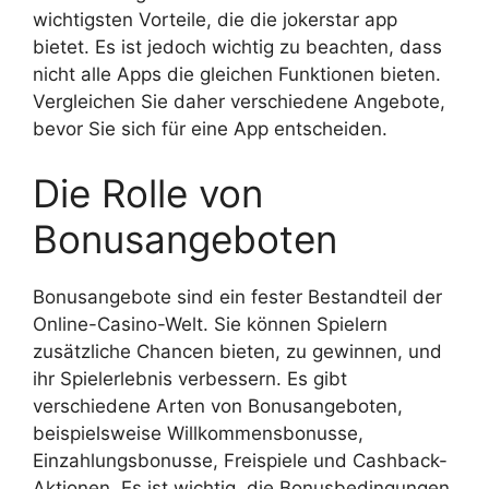
wichtigsten Vorteile, die die jokerstar app
bietet. Es ist jedoch wichtig zu beachten, dass
nicht alle Apps die gleichen Funktionen bieten.
Vergleichen Sie daher verschiedene Angebote,
bevor Sie sich für eine App entscheiden.
Die Rolle von
Bonusangeboten
Bonusangebote sind ein fester Bestandteil der
Online-Casino-Welt. Sie können Spielern
zusätzliche Chancen bieten, zu gewinnen, und
ihr Spielerlebnis verbessern. Es gibt
verschiedene Arten von Bonusangeboten,
beispielsweise Willkommensbonusse,
Einzahlungsbonusse, Freispiele und Cashback-
Aktionen. Es ist wichtig, die Bonusbedingungen