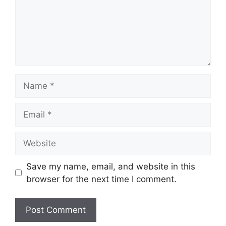
Name
Email
Website
Save my name, email, and website in this
browser for the next time I comment.