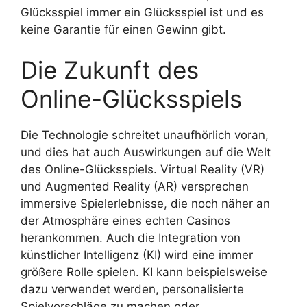
Glücksspiel immer ein Glücksspiel ist und es
keine Garantie für einen Gewinn gibt.
Die Zukunft des
Online-Glücksspiels
Die Technologie schreitet unaufhörlich voran,
und dies hat auch Auswirkungen auf die Welt
des Online-Glücksspiels. Virtual Reality (VR)
und Augmented Reality (AR) versprechen
immersive Spielerlebnisse, die noch näher an
der Atmosphäre eines echten Casinos
herankommen. Auch die Integration von
künstlicher Intelligenz (KI) wird eine immer
größere Rolle spielen. KI kann beispielsweise
dazu verwendet werden, personalisierte
Spielvorschläge zu machen oder