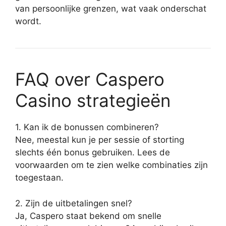
van persoonlijke grenzen, wat vaak onderschat
wordt.
FAQ over Caspero
Casino strategieën
1. Kan ik de bonussen combineren?
Nee, meestal kun je per sessie of storting
slechts één bonus gebruiken. Lees de
voorwaarden om te zien welke combinaties zijn
toegestaan.
2. Zijn de uitbetalingen snel?
Ja, Caspero staat bekend om snelle