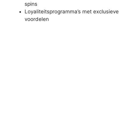
spins
Loyaliteitsprogramma’s met exclusieve
voordelen