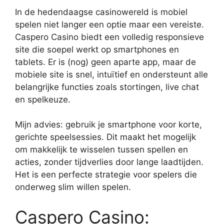
In de hedendaagse casinowereld is mobiel
spelen niet langer een optie maar een vereiste.
Caspero Casino biedt een volledig responsieve
site die soepel werkt op smartphones en
tablets. Er is (nog) geen aparte app, maar de
mobiele site is snel, intuïtief en ondersteunt alle
belangrijke functies zoals stortingen, live chat
en spelkeuze.
Mijn advies: gebruik je smartphone voor korte,
gerichte speelsessies. Dit maakt het mogelijk
om makkelijk te wisselen tussen spellen en
acties, zonder tijdverlies door lange laadtijden.
Het is een perfecte strategie voor spelers die
onderweg slim willen spelen.
Caspero Casino: