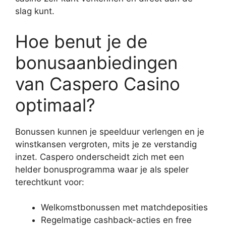
slag kunt.
Hoe benut je de
bonusaanbiedingen
van Caspero Casino
optimaal?
Bonussen kunnen je speelduur verlengen en je
winstkansen vergroten, mits je ze verstandig
inzet. Caspero onderscheidt zich met een
helder bonusprogramma waar je als speler
terechtkunt voor:
Welkomstbonussen met matchdeposities
Regelmatige cashback-acties en free