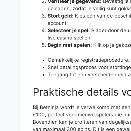
Verifieer je gegevens:
Bevestig je 
uploaden, zodat je veilig kunt gokk
Stort geld:
Kies een van de beschi
account.
Selecteer je spel:
Blader door de ui
live casino spellen.
Begin met spelen:
Klik op je gekoz
Gemakkelijke registratieprocedure.
Snel betalingsproces voor stortinge
Toegang tot een verscheidenheid a
Praktische details v
Bij Betninja wordt je verwelkomd met ee
€100, perfect voor nieuwe spelers die hun
Bovendien kan je profiteren van dagelijkse
van maximaal 300 spins. Dit is een geweld