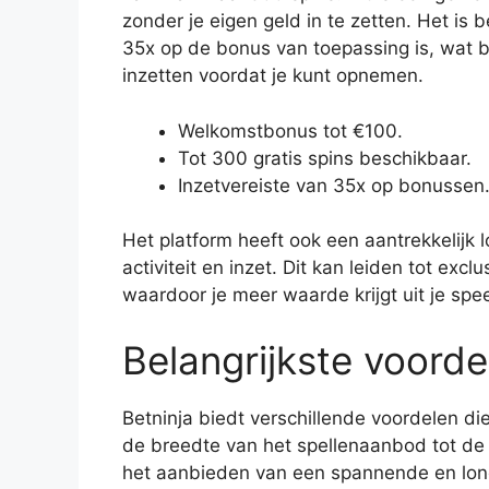
zonder je eigen geld in te zetten. Het is 
35x op de bonus van toepassing is, wat 
inzetten voordat je kunt opnemen.
Welkomstbonus tot €100.
Tot 300 gratis spins beschikbaar.
Inzetvereiste van 35x op bonussen
Het platform heeft ook een aantrekkelijk 
activiteit en inzet. Dit kan leiden tot e
waardoor je meer waarde krijgt uit je spee
Belangrijkste voorde
Betninja biedt verschillende voordelen di
de breedte van het spellenaanbod tot de a
het aanbieden van een spannende en lon