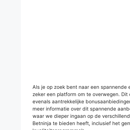
Als je op zoek bent naar een spannende e
zeker een platform om te overwegen. Dit 
evenals aantrekkelijke bonusaanbiedinge
meer informatie over dit spannende aanb
waar we dieper ingaan op de verschillen
Betninja te bieden heeft, inclusief het 