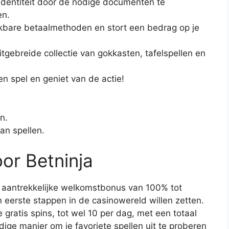
identiteit door de nodige documenten te
en.
kbare betaalmethoden en stort een bedrag op je
tgebreide collectie van gokkasten, tafelspellen en
en spel en geniet van de actie!
n.
an spellen.
oor Betninja
n aantrekkelijke welkomstbonus van 100% tot
 eerste stappen in de casinowereld willen zetten.
 gratis spins, tot wel 10 per dag, met een totaal
ige manier om je favoriete spellen uit te proberen