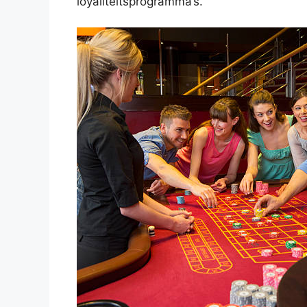
loyaliteitsprogramma’s.