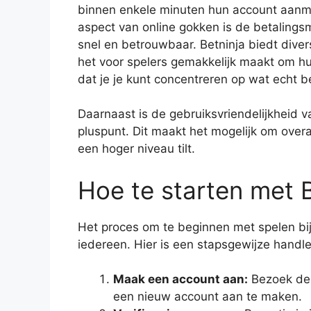
binnen enkele minuten hun account aanm
aspect van online gokken is de betalingsmo
snel en betrouwbaar. Betninja biedt div
het voor spelers gemakkelijk maakt om hun
dat je je kunt concentreren op wat echt bel
Daarnaast is de gebruiksvriendelijkheid v
pluspunt. Dit maakt het mogelijk om overal
een hoger niveau tilt.
Hoe te starten met B
Het proces om te beginnen met spelen bij 
iedereen. Hier is een stapsgewijze handl
Maak een account aan:
Bezoek de 
een nieuw account aan te maken.