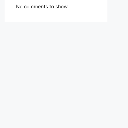
No comments to show.